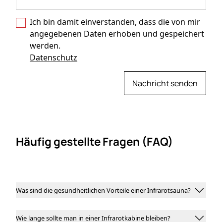
Ich bin damit einverstanden, dass die von mir
angegebenen Daten erhoben und gespeichert
werden.
Datenschutz
Nachricht senden
Häufig gestellte Fragen (FAQ)

Was sind die gesundheitlichen Vorteile einer Infrarotsauna?
Was sind die gesundheitlichen Vorteile einer
Infrarotsauna?

Wie lange sollte man in einer Infrarotkabine bleiben?
Eine Infrarotsauna hat viele gesundheitliche
Wie lange sollte man in einer Infrarotkabine