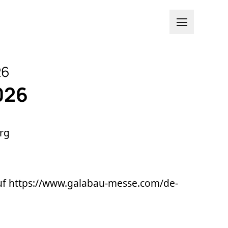

26
026
rg
uf
https://www.galabau-messe.com/de-