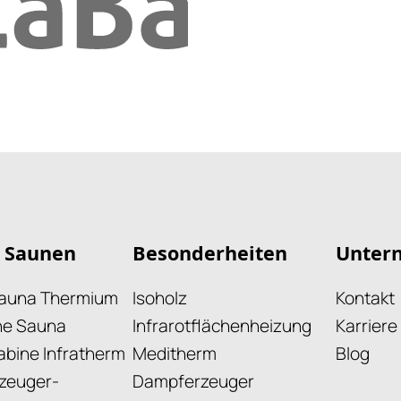
 Saunen
Besonderheiten
Unter
sauna Thermium
Isoholz
Kontakt
he Sauna
Infrarotflächenheizung
Karriere
kabine Infratherm
Meditherm
Blog
zeuger-
Dampferzeuger