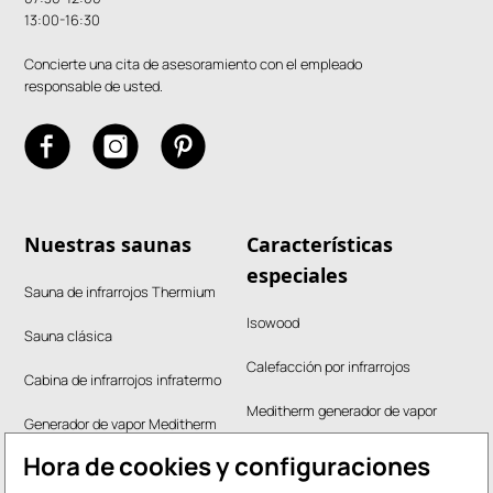
13:00-16:30
Concierte una cita de asesoramiento con el empleado
responsable de usted.
Nuestras saunas
Características
especiales
Sauna de infrarrojos Thermium
Isowood
Sauna clásica
Calefacción por infrarrojos
Cabina de infrarrojos infratermo
Meditherm generador de vapor
Generador de vapor Meditherm
Ventilación de tres cámaras
Hora de cookies y configuraciones
Sauna de jardín / sauna al aire libre